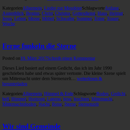
Kategorien
Allgemein
,
Lieder zur Messfeier
Schlagworte
Anfang
,
Augenblick
,
Beginn
,
Christ
,
Christus
,
Gottesdienst
,
Haus
,
Heimat
,
Jesus
,
Leben
,
Messe
,
Möbel
,
Schwalbe
,
Sommer
,
Träne
,
Trauer
,
Woche
Ferne funkeln die Sterne
Posted on
19. März 2017
Schreib einen Kommentar
Dieses Lied basiert auf einem Gedicht, das ich im Jahr 1990
geschrieben habe und etwas später vertonte. Die kleine Szene spielt
um Mitternacht unter dem Sternenzelt…
weiterlesen &
herunterladen
Kategorien
Allgemein
,
Himmel & Erde
Schlagworte
Boden
,
Gedicht
,
hell
,
Himmel
,
Horizont
,
Laterne
,
leise
,
leuchten
,
Mitternacht
,
Mitternachtsboden
,
Nacht
,
Reise
,
Sterne
,
Sternenzelt
Wir sind Gemeinde