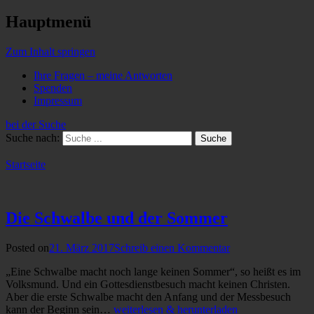
Hauptmenü
Zum Inhalt springen
Ihre Fragen – meine Antworten
Spenden
Impressum
bei der Suche
Suche nach:
Startseite
Die Schwalbe und der Sommer
Posted on
21. März 2017
Schreib einen Kommentar
„Eine Schwalbe macht noch lange keinen Sommer“, so heißt es im
Volksmund. Und ein Gottesdienstbesuch macht keinen Christen.
Aber die erste Schwalbe macht den Anfang und der Messbesuch
kann der Beginn sein…
weiterlesen & herunterladen